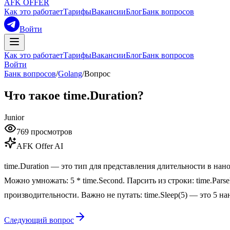
AFK OFFER
Как это работает
Тарифы
Вакансии
Блог
Банк вопросов
Войти
Как это работает
Тарифы
Вакансии
Блог
Банк вопросов
Войти
Банк вопросов
/
Golang
/
Вопрос
Что такое time.Duration?
Junior
769
просмотров
AFK Offer AI
time.Duration — это тип для представления длительности в нанос
Можно умножать: 5 * time.Second. Парсить из строки: time.Parse
производительности. Важно не путать: time.Sleep(5) — это 5 нано
Следующий вопрос