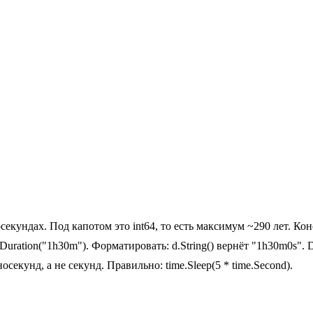
екундах. Под капотом это int64, то есть максимум ~290 лет. Конс
Duration("1h30m"). Форматировать: d.String() вернёт "1h30m0s". 
секунд, а не секунд. Правильно: time.Sleep(5 * time.Second).