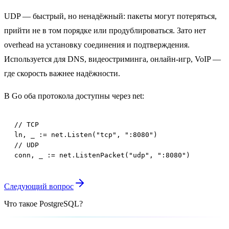
UDP — быстрый, но ненадёжный: пакеты могут потеряться,
прийти не в том порядке или продублироваться. Зато нет
overhead на установку соединения и подтверждения.
Используется для DNS, видеостриминга, онлайн-игр, VoIP —
где скорость важнее надёжности.
В Go оба протокола доступны через net:
// TCP

ln, _ := net.Listen("tcp", ":8080")

// UDP

conn, _ := net.ListenPacket("udp", ":8080")
Следующий вопрос
Что такое PostgreSQL?