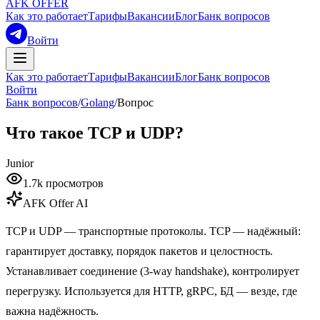
AFK OFFER
Как это работает
Тарифы
Вакансии
Блог
Банк вопросов
Войти
Как это работает
Тарифы
Вакансии
Блог
Банк вопросов
Войти
Банк вопросов
/
Golang
/
Вопрос
Что такое TCP и UDP?
Junior
1.7k
просмотров
AFK Offer AI
TCP и UDP — транспортные протоколы. TCP — надёжный:
гарантирует доставку, порядок пакетов и целостность.
Устанавливает соединение (3-way handshake), контролирует
перегрузку. Используется для HTTP, gRPC, БД — везде, где
важна надёжность.