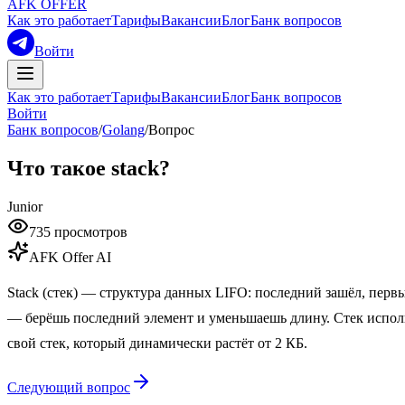
AFK OFFER
Как это работает
Тарифы
Вакансии
Блог
Банк вопросов
Войти
Как это работает
Тарифы
Вакансии
Блог
Банк вопросов
Войти
Банк вопросов
/
Golang
/
Вопрос
Что такое stack?
Junior
735
просмотров
AFK Offer AI
Stack (стек) — структура данных LIFO: последний зашёл, первый 
— берёшь последний элемент и уменьшаешь длину. Стек использу
свой стек, который динамически растёт от 2 КБ.
Следующий вопрос