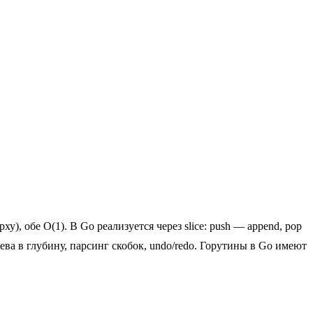
), обе O(1). В Go реализуется через slice: push — append, pop
ева в глубину, парсинг скобок, undo/redo. Горутины в Go имеют