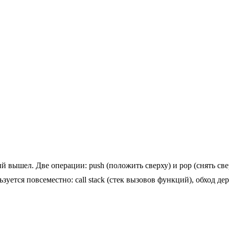
вышел. Две операции: push (положить сверху) и pop (снять сверху
ется повсеместно: call stack (стек вызовов функций), обход дер