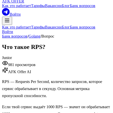
AFK OFFER
Как это работает
Тарифы
Вакансии
Блог
Банк вопросов
Войти
Как это работает
Тарифы
Вакансии
Блог
Банк вопросов
Войти
Банк вопросов
/
Golang
/
Вопрос
Что такое RPS?
Junior
981
просмотров
AFK Offer AI
RPS — Requests Per Second, количество запросов, которое
сервис обрабатывает в секунду. Основная метрика
пропускной способности.
Если твой сервис выдаёт 1000 RPS — значит он обрабатывает