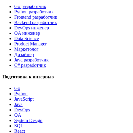
Go разработчик
Python разработчик
Frontend разработчик
Backend разработчик
DevOps инженер
QA инженер
Data Science
Product Manager
Маркетолог
Дизайнер
Java разработчик
C# разработчик
Подготовка к интервью
Go
Python
JavaScript
Java
DevOps
QA
System Design
SQL
React