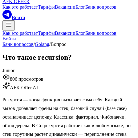
AFK OFFER
Как это работает
Тарифы
Вакансии
Блог
Банк вопросов
Войти
Как это работает
Тарифы
Вакансии
Блог
Банк вопросов
Войти
Банк вопросов
/
Golang
/
Вопрос
Что такое recursion?
Junior
806
просмотров
AFK Offer AI
Рекурсия — когда функция вызывает сама себя. Каждый
вызов добавляет фрейм на стек, базовый случай (base case)
останавливает цепочку. Классика: факториал, Фибоначчи,
обход дерева. В Go рекурсия работает как в любом языке, но
стек горутины растёт динамически — переполнение стека