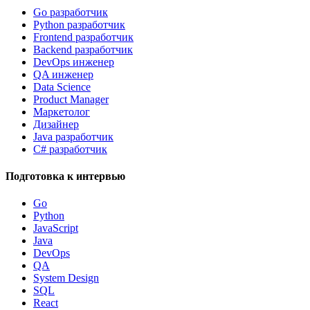
Go разработчик
Python разработчик
Frontend разработчик
Backend разработчик
DevOps инженер
QA инженер
Data Science
Product Manager
Маркетолог
Дизайнер
Java разработчик
C# разработчик
Подготовка к интервью
Go
Python
JavaScript
Java
DevOps
QA
System Design
SQL
React