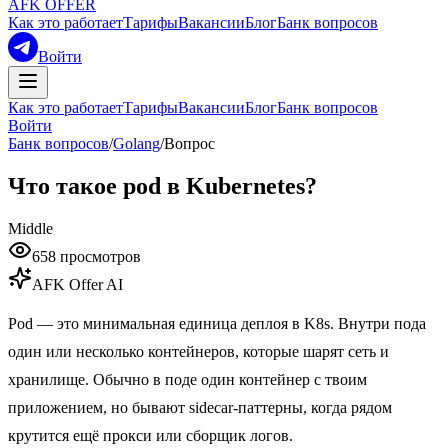
AFK OFFER
Как это работает
Тарифы
Вакансии
Блог
Банк вопросов
Войти
Как это работает
Тарифы
Вакансии
Блог
Банк вопросов
Войти
Банк вопросов
/
Golang
/
Вопрос
Что такое pod в Kubernetes?
Middle
658
просмотров
AFK Offer AI
Pod — это минимальная единица деплоя в K8s. Внутри пода
один или несколько контейнеров, которые шарят сеть и
хранилище. Обычно в поде один контейнер с твоим
приложением, но бывают sidecar-паттерны, когда рядом
крутится ещё прокси или сборщик логов.