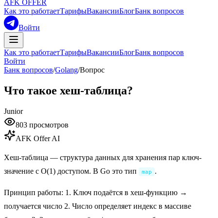
AFK OFFER
Как это работает
Тарифы
Вакансии
Блог
Банк вопросов
Войти
Как это работает
Тарифы
Вакансии
Блог
Банк вопросов
Войти
Банк вопросов
/
Golang
/
Вопрос
Что такое хеш-таблица?
Junior
803
просмотров
AFK Offer AI
Хеш-таблица — структура данных для хранения пар ключ-
значение с O(1) доступом. В Go это тип
.
map
Принцип работы: 1. Ключ подаётся в хеш-функцию →
получается число 2. Число определяет индекс в массиве