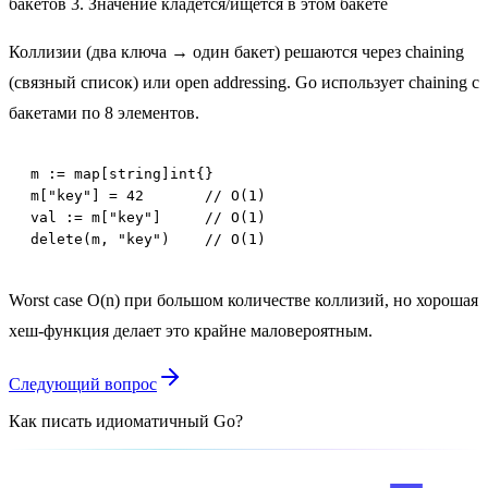
бакетов 3. Значение кладётся/ищется в этом бакете
Коллизии (два ключа → один бакет) решаются через chaining
(связный список) или open addressing. Go использует chaining с
бакетами по 8 элементов.
m := map[string]int{}

m["key"] = 42       // O(1)

val := m["key"]     // O(1)

delete(m, "key")    // O(1)
Worst case O(n) при большом количестве коллизий, но хорошая
хеш-функция делает это крайне маловероятным.
Следующий вопрос
Как писать идиоматичный Go?