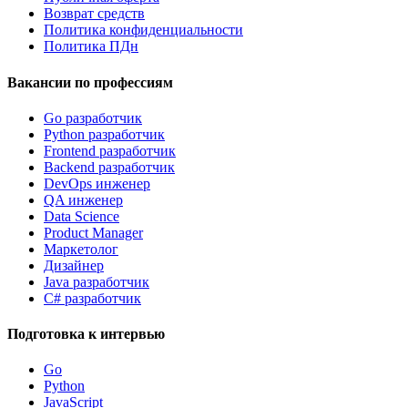
Возврат средств
Политика конфиденциальности
Политика ПДн
Вакансии по профессиям
Go разработчик
Python разработчик
Frontend разработчик
Backend разработчик
DevOps инженер
QA инженер
Data Science
Product Manager
Маркетолог
Дизайнер
Java разработчик
C# разработчик
Подготовка к интервью
Go
Python
JavaScript