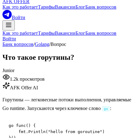
AFK OFFER
Как это работает
Тарифы
Вакансии
Блог
Банк вопросов
Войти
Как это работает
Тарифы
Вакансии
Блог
Банк вопросов
Войти
Банк вопросов
/
Golang
/
Вопрос
Что такое горутины?
Junior
1.2k
просмотров
AFK Offer AI
Горутины — легковесные потоки выполнения, управляемые
Go runtime. Запускаются через ключевое слово
:
go
go func() {

    fmt.Println("hello from goroutine")

}()