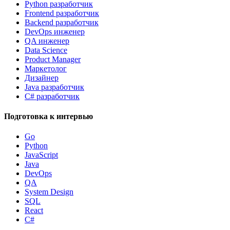
Python разработчик
Frontend разработчик
Backend разработчик
DevOps инженер
QA инженер
Data Science
Product Manager
Маркетолог
Дизайнер
Java разработчик
C# разработчик
Подготовка к интервью
Go
Python
JavaScript
Java
DevOps
QA
System Design
SQL
React
C#