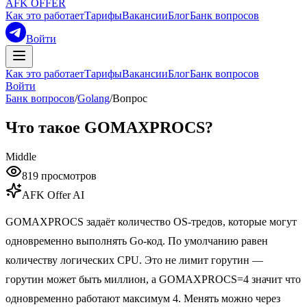
AFK OFFER
Как это работает
Тарифы
Вакансии
Блог
Банк вопросов
Войти
Как это работает
Тарифы
Вакансии
Блог
Банк вопросов
Войти
Банк вопросов
/
Golang
/
Вопрос
Что такое GOMAXPROCS?
Middle
819
просмотров
AFK Offer AI
GOMAXPROCS задаёт количество OS-тредов, которые могут
одновременно выполнять Go-код. По умолчанию равен
количеству логических CPU. Это не лимит горутин —
горутин может быть миллион, а GOMAXPROCS=4 значит что
одновременно работают максимум 4. Менять можно через