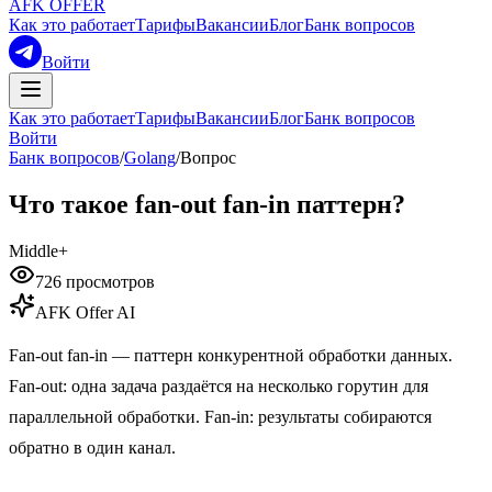
AFK OFFER
Как это работает
Тарифы
Вакансии
Блог
Банк вопросов
Войти
Как это работает
Тарифы
Вакансии
Блог
Банк вопросов
Войти
Банк вопросов
/
Golang
/
Вопрос
Что такое fan-out fan-in паттерн?
Middle+
726
просмотров
AFK Offer AI
Fan-out fan-in — паттерн конкурентной обработки данных.
Fan-out: одна задача раздаётся на несколько горутин для
параллельной обработки. Fan-in: результаты собираются
обратно в один канал.