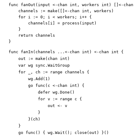
func fanOut(input <-chan int, workers int) []<-chan i
    channels := make([]<-chan int, workers)

    for i := 0; i < workers; i++ {

        channels[i] = process(input)

    }

    return channels

func fanIn(channels ...<-chan int) <-chan int {

    out := make(chan int)

    var wg sync.WaitGroup

    for _, ch := range channels {

        wg.Add(1)

        go func(c <-chan int) {

            defer wg.Done()

            for v := range c {

                out <- v

            }

        }(ch)

    }

    go func() { wg.Wait(); close(out) }()
