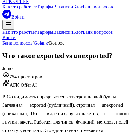
AFK OFFER
Как это работает
Тарифы
Вакансии
Блог
Банк вопросов
Войти
Как это работает
Тарифы
Вакансии
Блог
Банк вопросов
Войти
Банк вопросов
/
Golang
/
Вопрос
Что такое exported vs unexported?
Junior
754
просмотров
AFK Offer AI
В Go видимость определяется регистром первой буквы.
Заглавная — exported (публичный), строчная — unexported
(приватный). User — виден из других пакетов, user — только
внутри пакета. Работает для типов, функций, методов, полей
структур, констант. Это единственный механизм