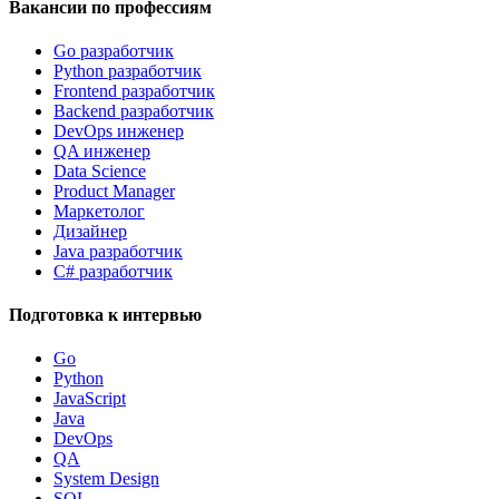
Вакансии по профессиям
Go разработчик
Python разработчик
Frontend разработчик
Backend разработчик
DevOps инженер
QA инженер
Data Science
Product Manager
Маркетолог
Дизайнер
Java разработчик
C# разработчик
Подготовка к интервью
Go
Python
JavaScript
Java
DevOps
QA
System Design
SQL