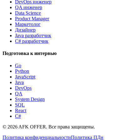
DevOps инженер
QA инженер
Data Science
Product Manager
Маркетолог
Дизайнер
Java разработчик
C# разработчик
Подготовка к интервью
Go
Python
JavaScript
Java
DevOps
QA
System Design
SQL
React
C#
©
2026
AFK OFFER. Все права защищены.
Политика конфиденциальности
Политика ПДн