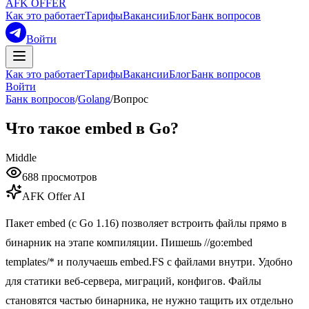
AFK OFFER
Как это работает
Тарифы
Вакансии
Блог
Банк вопросов
Войти
Как это работает
Тарифы
Вакансии
Блог
Банк вопросов
Войти
Банк вопросов
/
Golang
/
Вопрос
Что такое embed в Go?
Middle
688
просмотров
AFK Offer AI
Пакет embed (с Go 1.16) позволяет встроить файлы прямо в
бинарник на этапе компиляции. Пишешь //go:embed
templates/* и получаешь embed.FS с файлами внутри. Удобно
для статики веб-сервера, миграций, конфигов. Файлы
становятся частью бинарника, не нужно тащить их отдельно