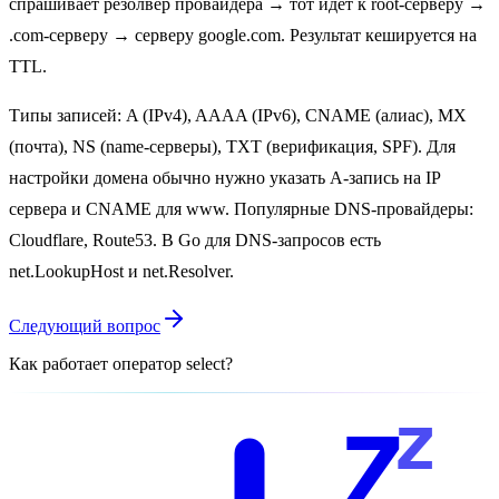
спрашивает резолвер провайдера → тот идёт к root-серверу →
.com-серверу → серверу google.com. Результат кешируется на
TTL.
Типы записей: A (IPv4), AAAA (IPv6), CNAME (алиас), MX
(почта), NS (name-серверы), TXT (верификация, SPF). Для
настройки домена обычно нужно указать A-запись на IP
сервера и CNAME для www. Популярные DNS-провайдеры:
Cloudflare, Route53. В Go для DNS-запросов есть
net.LookupHost и net.Resolver.
Следующий вопрос
Как работает оператор select?
z
Z