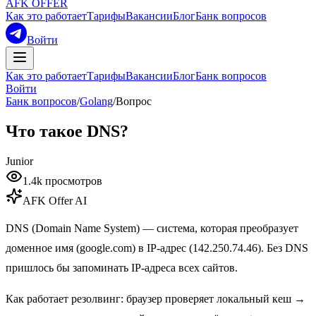
AFK OFFER
Как это работает
Тарифы
Вакансии
Блог
Банк вопросов
Войти
Как это работает
Тарифы
Вакансии
Блог
Банк вопросов
Войти
Банк вопросов
/
Golang
/
Вопрос
Что такое DNS?
Junior
1.4k
просмотров
AFK Offer AI
DNS (Domain Name System) — система, которая преобразует
доменное имя (google.com) в IP-адрес (142.250.74.46). Без DNS
пришлось бы запоминать IP-адреса всех сайтов.
Как работает резолвинг: браузер проверяет локальный кеш →