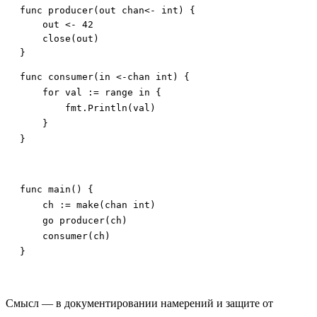
func producer(out chan<- int) {

    out <- 42

    close(out)

func consumer(in <-chan int) {

    for val := range in {

        fmt.Println(val)

    }

}
func main() {

    ch := make(chan int)

    go producer(ch)

    consumer(ch)

}
Смысл — в документировании намерений и защите от