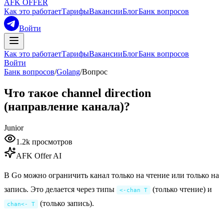
AFK OFFER
Как это работает
Тарифы
Вакансии
Блог
Банк вопросов
Войти
Как это работает
Тарифы
Вакансии
Блог
Банк вопросов
Войти
Банк вопросов
/
Golang
/
Вопрос
Что такое channel direction
(направление канала)?
Junior
1.2k
просмотров
AFK Offer AI
В Go можно ограничить канал только на чтение или только на
запись. Это делается через типы
(только чтение) и
<-chan T
(только запись).
chan<- T