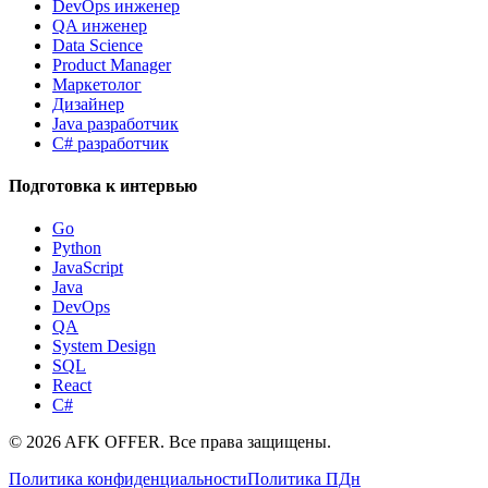
DevOps инженер
QA инженер
Data Science
Product Manager
Маркетолог
Дизайнер
Java разработчик
C# разработчик
Подготовка к интервью
Go
Python
JavaScript
Java
DevOps
QA
System Design
SQL
React
C#
©
2026
AFK OFFER. Все права защищены.
Политика конфиденциальности
Политика ПДн