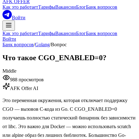
AFK OFFER
Как это работает
Тарифы
Вакансии
Блог
Банк вопросов
Войти
Как это работает
Тарифы
Вакансии
Блог
Банк вопросов
Войти
Банк вопросов
/
Golang
/
Вопрос
Что такое CGO_ENABLED=0?
Middle
988
просмотров
AFK Offer AI
Это переменная окружения, которая отключает поддержку
CGO — вызовов C-кода из Go. С CGO_ENABLED=0
получаешь полностью статический бинарник без зависимости
от libc. Это важно для Docker — можно использовать scratch
или alpine образ без лишних библиотек. Большинство Go-