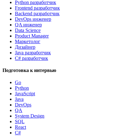
Python разработчик
Frontend разработчик
Backend разработчик
DevOps инженер
QA инженер
Data Science
Product Manager
Маркетолог
Дизайнер
Java разработчик
C# разработчик
Подготовка к интервью
Go
Python
JavaScript
Java
DevOps
QA
System Design
SQL
React
C#