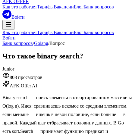
AFK OFFER
Как это работает
Тарифы
Вакансии
Блог
Банк вопросов
Войти
Как это работает
Тарифы
Вакансии
Блог
Банк вопросов
Войти
Банк вопросов
/
Golang
/
Вопрос
Что такое binary search?
Junior
808
просмотров
AFK Offer AI
Binary search — поиск элемента в отсортированном массиве за
O(log n). Идея: сравниваешь искомое со средним элементом,
если меньше — ищешь в левой половине, если больше — в
правой. Каждый шаг отбрасывает половину данных. В Go
есть sort.Search — принимает функцию-предикат и