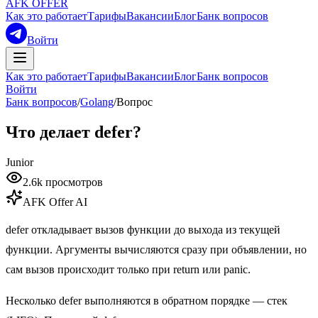
AFK OFFER
Как это работает
Тарифы
Вакансии
Блог
Банк вопросов
Войти
Как это работает
Тарифы
Вакансии
Блог
Банк вопросов
Войти
Банк вопросов
/
Golang
/
Вопрос
Что делает defer?
Junior
2.6k
просмотров
AFK Offer AI
defer откладывает вызов функции до выхода из текущей
функции. Аргументы вычисляются сразу при объявлении, но
сам вызов происходит только при return или panic.
Несколько defer выполняются в обратном порядке — стек