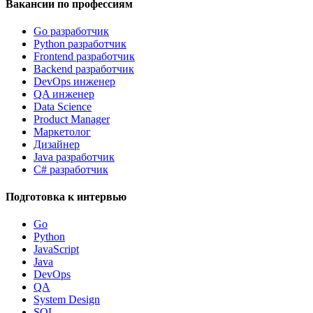
Вакансии по профессиям
Go разработчик
Python разработчик
Frontend разработчик
Backend разработчик
DevOps инженер
QA инженер
Data Science
Product Manager
Маркетолог
Дизайнер
Java разработчик
C# разработчик
Подготовка к интервью
Go
Python
JavaScript
Java
DevOps
QA
System Design
SQL