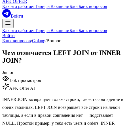
AFK OFFER
Как это работает
Тарифы
Вакансии
Блог
Банк вопросов
Войти
Как это работает
Тарифы
Вакансии
Блог
Банк вопросов
Войти
Банк вопросов
/
Golang
/
Вопрос
Чем отличается LEFT JOIN от INNER
JOIN?
Junior
1.6k
просмотров
AFK Offer AI
INNER JOIN возвращает только строки, где есть совпадение в
обеих таблицах. LEFT JOIN возвращает все строки из левой
таблицы, а если в правой совпадения нет — подставляет
NULL. Простой пример: у тебя есть users и orders. INNER