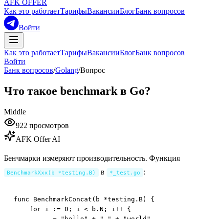
AFK OFFER
Как это работает
Тарифы
Вакансии
Блог
Банк вопросов
Войти
Как это работает
Тарифы
Вакансии
Блог
Банк вопросов
Войти
Банк вопросов
/
Golang
/
Вопрос
Что такое benchmark в Go?
Middle
922
просмотров
AFK Offer AI
Бенчмарки измеряют производительность. Функция
в
:
BenchmarkXxx(b *testing.B)
*_test.go
func BenchmarkConcat(b *testing.B) {

    for i := 0; i < b.N; i++ {

        _ = "hello" + " " + "world"
