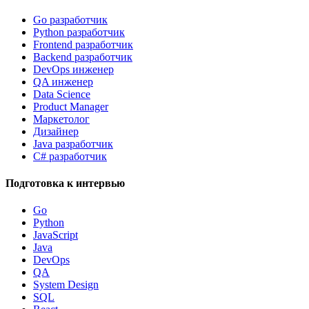
Go разработчик
Python разработчик
Frontend разработчик
Backend разработчик
DevOps инженер
QA инженер
Data Science
Product Manager
Маркетолог
Дизайнер
Java разработчик
C# разработчик
Подготовка к интервью
Go
Python
JavaScript
Java
DevOps
QA
System Design
SQL