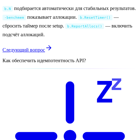
подбирается автоматически для стабильных результатов.
b.N
показывает аллокации.
—
-benchmem
b.ResetTimer()
сбросить таймер после setup.
— включить
b.ReportAllocs()
подсчёт аллокаций.
Следующий вопрос
Как обеспечить идемпотентность API?
z
Z