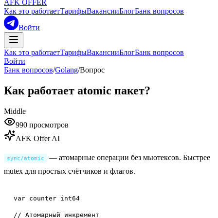
AFK OFFER
Как это работает
Тарифы
Вакансии
Блог
Банк вопросов
Войти
Как это работает
Тарифы
Вакансии
Блог
Банк вопросов
Войти
Банк вопросов
/
Golang
/
Вопрос
Как работает atomic пакет?
Middle
990
просмотров
AFK Offer AI
— атомарные операции без мьютексов. Быстрее
sync/atomic
mutex для простых счётчиков и флагов.
// Атомарный инкремент
