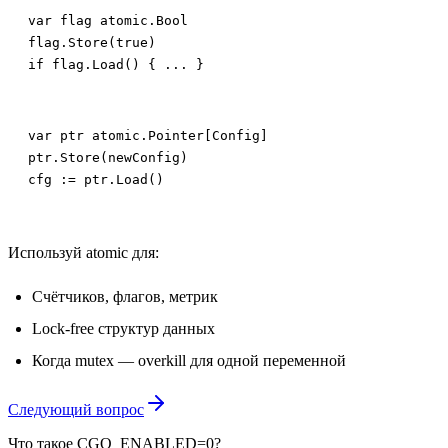
var flag atomic.Bool

flag.Store(true)

if flag.Load() { ... }
var ptr atomic.Pointer[Config]

ptr.Store(newConfig)

cfg := ptr.Load()
Используй atomic для:
Счётчиков, флагов, метрик
Lock-free структур данных
Когда mutex — overkill для одной переменной
Следующий вопрос
Что такое CGO_ENABLED=0?