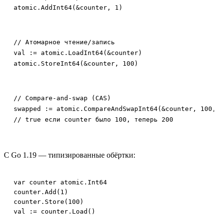
atomic.AddInt64(&counter, 1)
// Атомарное чтение/запись

val := atomic.LoadInt64(&counter)

atomic.StoreInt64(&counter, 100)
// Compare-and-swap (CAS)

swapped := atomic.CompareAndSwapInt64(&counter, 100, 
// true если counter было 100, теперь 200
С Go 1.19 — типизированные обёртки:
var counter atomic.Int64

counter.Add(1)

counter.Store(100)
