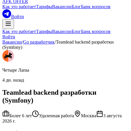
AFK OFFER
Как это работает
Тарифы
Вакансии
Блог
Банк вопросов
Войти
Как это работает
Тарифы
Вакансии
Блог
Банк вопросов
Войти
Вакансии
/
Go разработчик
/
Teamlead backend разработки
(Symfony)
Четыре Лапы
4 дн. назад
Teamlead backend разработки
(Symfony)
Более 6 лет
Удаленная работа
Москва
3 августа
2026 г.