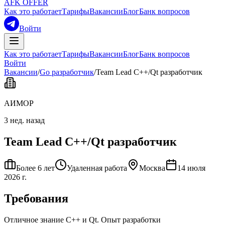
AFK OFFER
Как это работает
Тарифы
Вакансии
Блог
Банк вопросов
Войти
Как это работает
Тарифы
Вакансии
Блог
Банк вопросов
Войти
Вакансии
/
Go разработчик
/
Team Lead C++/Qt разработчик
АИМОР
3 нед. назад
Team Lead C++/Qt разработчик
Более 6 лет
Удаленная работа
Москва
14 июля
2026 г.
Требования
Отличное знание C++ и Qt. Опыт разработки