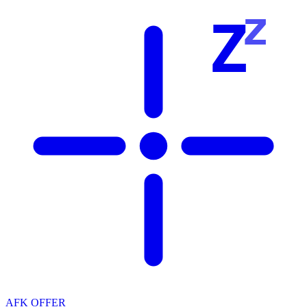
z
Z
AFK OFFER