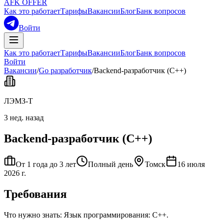
AFK OFFER
Как это работает
Тарифы
Вакансии
Блог
Банк вопросов
Войти
Как это работает
Тарифы
Вакансии
Блог
Банк вопросов
Войти
Вакансии
/
Go разработчик
/
Backend-разработчик (C++)
ЛЭМЗ-Т
3 нед. назад
Backend-разработчик (C++)
От 1 года до 3 лет
Полный день
Томск
16 июля
2026 г.
Требования
Что нужно знать: Язык программирования: C++.