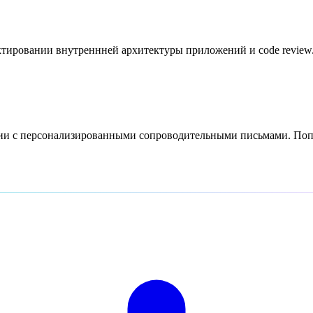
ировании внутреннней архитектуры приложений и code review. Р
сии с персонализированными сопроводительными письмами. Попр