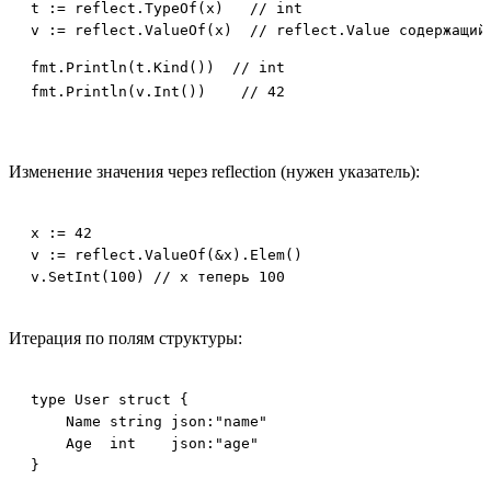
t := reflect.TypeOf(x)   // int

fmt.Println(t.Kind())  // int

fmt.Println(v.Int())    // 42
Изменение значения через reflection (нужен указатель):
x := 42

v := reflect.ValueOf(&x).Elem()

v.SetInt(100) // x теперь 100
Итерация по полям структуры:
type User struct {

    Name string 
json:"name"
    Age  int    
json:"age"