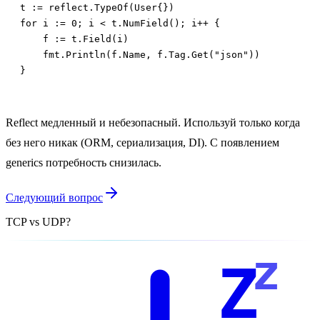
t := reflect.TypeOf(User{})

for i := 0; i < t.NumField(); i++ {

    f := t.Field(i)

    fmt.Println(f.Name, f.Tag.Get("json"))

}
Reflect медленный и небезопасный. Используй только когда
без него никак (ORM, сериализация, DI). С появлением
generics потребность снизилась.
Следующий вопрос
TCP vs UDP?
z
Z