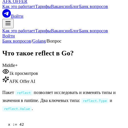
AFK OFFER
Как это работает
Тарифы
Вакансии
Блог
Банк вопросов
Войти
Как это работает
Тарифы
Вакансии
Блог
Банк вопросов
Войти
Банк вопросов
/
Golang
/
Вопрос
Что такое reflect в Go?
Middle+
1k
просмотров
AFK Offer AI
Пакет
позволяет исследовать и изменять типы и
reflect
значения в runtime. Два ключевых типа:
и
reflect.Type
.
reflect.Value
x := 42
