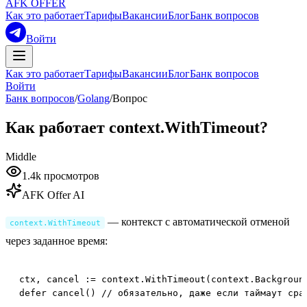
AFK OFFER
Как это работает
Тарифы
Вакансии
Блог
Банк вопросов
Войти
Как это работает
Тарифы
Вакансии
Блог
Банк вопросов
Войти
Банк вопросов
/
Golang
/
Вопрос
Как работает context.WithTimeout?
Middle
1.4k
просмотров
AFK Offer AI
— контекст с автоматической отменой
context.WithTimeout
через заданное время:
ctx, cancel := context.WithTimeout(context.Background