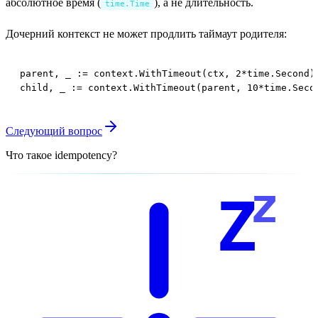
абсолютное время (
), а не длительность.
time.Time
Дочерний контекст не может продлить таймаут родителя:
parent, _ := context.WithTimeout(ctx, 2*time.Second)

child, _ := context.WithTimeout(parent, 10*time.Seco
Следующий вопрос
Что такое idempotency?
z
Z