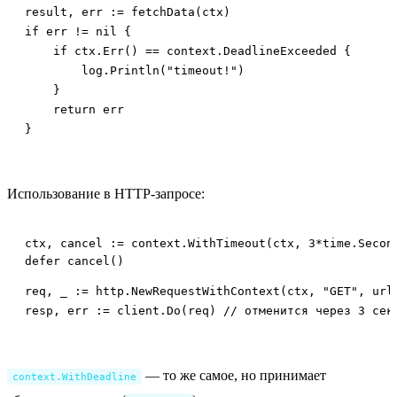
result, err := fetchData(ctx)

if err != nil {

    if ctx.Err() == context.DeadlineExceeded {

        log.Println("timeout!")

    }

    return err

}
Использование в HTTP-запросе:
ctx, cancel := context.WithTimeout(ctx, 3*time.Second
req, _ := http.NewRequestWithContext(ctx, "GET", url,
resp, err := client.Do(req) // отменится через 3 сек
— то же самое, но принимает
context.WithDeadline