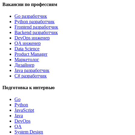
Вакансии по профессиям
Go разработчик
Python разработчик
Frontend разработчик
Backend разработчик
DevOps инженер
QA инженер
Data Science
Product Manager
Маркетолог
Дизайнер
Java разработчик
C# разработчик
Подготовка к интервью
Go
Python
JavaScript
Java
DevOps
QA
System Design